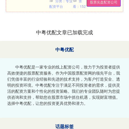
分类：专业
查
股票实盘配资公司
轩8分。 ....
配资平台
看：152
中粤优配文章已加载完成
中粤优配
中粤优配是一家专业的线上配资公司，致力于为投资者提供
高效便捷的股票配资服务。作为中国股票配资网的领先平台，我
们凭借丰富的行业经验和先进的技术支持，为客户打造安全、透
明的投资环境。中粤优配专注于满足不同投资者的需求，提供灵
活的配资方案和个性化的投资策略。我们的专业团队随时为您提
供咨询和支持，帮助您在股票市场中抓住机遇，实现财富增值。
选择中粤优配，让您的投资更具优势和潜力。
话题标签