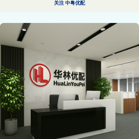
关注 中粤优配