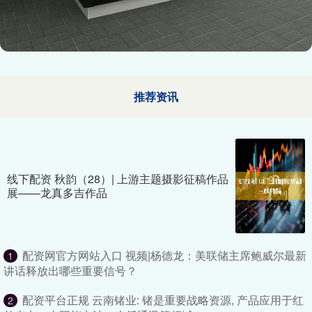
推荐资讯
线下配资 秋韵（28）| 上游主题摄影征稿作品
展——龙真多吉作品
配资网官方网站入口 视频|杨德龙：美联储主席鲍威尔最新
1
讲话释放出哪些重要信号？
配资平台正规 云南锗业: 锗是重要战略资源, 产品应用于红
2