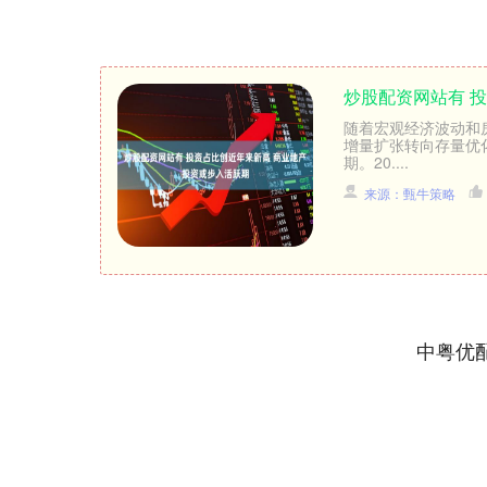
炒股配资网站有 
随着宏观经济波动和
增量扩张转向存量优
期。20....
来源：甄牛策略
中粤优