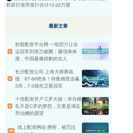
权获行使而发行合计12.02万股
最新文章
炒股配资平台网 一组照片让全
运冠军刘英兰破圈：腿强身体
瘦，中国最像猎豹的女人
长沙配资公司 上海大师赛战
报：67-66绝杀！特鲁姆普连赢
3局，7-3领先卫冕冠军
十倍配资开户 C罗大姐：举办婚
礼不是C罗的梦想，主要是满足
乔治娜的愿望
线上配资网站 携程，被罚没