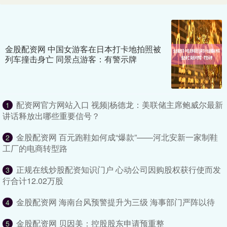
金股配资网 中国女游客在日本打卡地拍照被
列车撞击身亡 同景点游客：有警示牌
配资网官方网站入口 视频|杨德龙：美联储主席鲍威尔最新
1
讲话释放出哪些重要信号？
金股配资网 百元跑鞋如何成“爆款”——河北安新一家制鞋
2
工厂的电商转型路
正规在线炒股配资知识门户 心动公司因购股权获行使而发
3
行合计12.02万股
金股配资网 海南台风预警提升为三级 海事部门严阵以待
4
金股配资网 贝因美：控股股东申请预重整
5