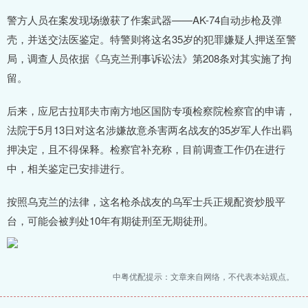
警方人员在案发现场缴获了作案武器——AK-74自动步枪及弹
壳，并送交法医鉴定。特警则将这名35岁的犯罪嫌疑人押送至警
局，调查人员依据《乌克兰刑事诉讼法》第208条对其实施了拘
留。
后来，应尼古拉耶夫市南方地区国防专项检察院检察官的申请，
法院于5月13日对这名涉嫌故意杀害两名战友的35岁军人作出羁
押决定，且不得保释。检察官补充称，目前调查工作仍在进行
中，相关鉴定已安排进行。
按照乌克兰的法律，这名枪杀战友的乌军士兵正规配资炒股平
台，可能会被判处10年有期徒刑至无期徒刑。
中粤优配提示：文章来自网络，不代表本站观点。